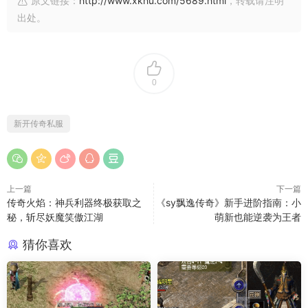
原文链接：
http://www.xkhu.com/5689.html
，转载请注明
出处。
0
新开传奇私服
上一篇
下一篇
传奇火焰：神兵利器终极获取之
《sy飘逸传奇》新手进阶指南：小
秘，斩尽妖魔笑傲江湖
萌新也能逆袭为王者
猜你喜欢