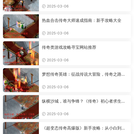
2025-03-06
热血合击传奇大师速成指南：新手攻略大全
2025-03-06
传奇类游戏攻略寻宝网站推荐
2025-03-06
梦想传奇英雄：征战传说大冒险，传奇之路何
去何从？
2025-03-06
纵横沙城，谁与争锋？《传奇》初心者求生指
南之新手篇
2025-03-06
《超变态传奇高爆版》新手攻略：从小白到骨
灰粉的升级之路