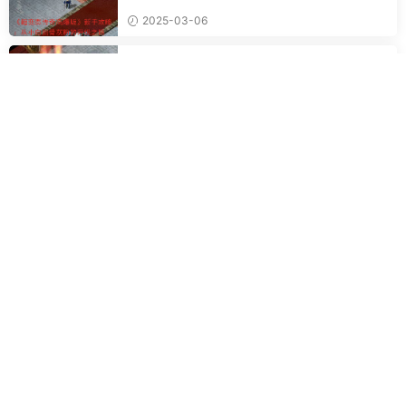
2025-03-06
传奇SF金牛版铁血征途：从新手小白到沙城霸
主的进阶攻略
2025-03-05
传奇游戏专家终极指南：问鼎沙巴克，成就传
奇霸业
2025-03-05
热门标签
新开传奇私服
新开传奇SF
新开
传奇
私服
zhaosf
新开传奇
SF
单职业
粤ICP备2021006668号