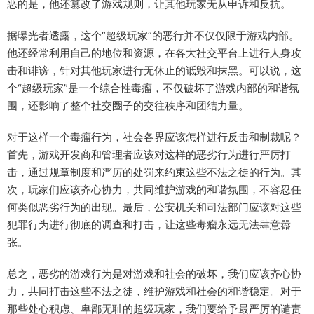
恶的是，他还篡改了游戏规则，让其他玩家无从申诉和反抗。
据曝光者透露，这个“超级玩家”的恶行并不仅仅限于游戏内部。
他还经常利用自己的地位和资源，在各大社交平台上进行人身攻
击和诽谤，针对其他玩家进行无休止的诋毁和抹黑。可以说，这
个“超级玩家”是一个综合性毒瘤，不仅破坏了游戏内部的和谐氛
围，还影响了整个社交圈子的交往秩序和团结力量。
对于这样一个毒瘤行为，社会各界应该怎样进行反击和制裁呢？
首先，游戏开发商和管理者应该对这样的恶劣行为进行严厉打
击，通过规章制度和严厉的处罚来约束这些不法之徒的行为。其
次，玩家们应该齐心协力，共同维护游戏的和谐氛围，不容忍任
何类似恶劣行为的出现。最后，公安机关和司法部门应该对这些
犯罪行为进行彻底的调查和打击，让这些毒瘤永远无法肆意嚣
张。
总之，恶劣的游戏行为是对游戏和社会的破坏，我们应该齐心协
力，共同打击这些不法之徒，维护游戏和社会的和谐稳定。对于
那些处心积虑、卑鄙无耻的超级玩家，我们要给予最严厉的谴责