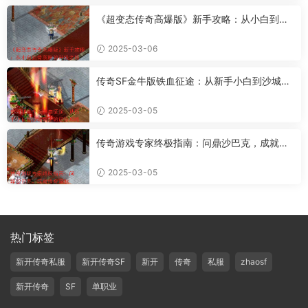
《超变态传奇高爆版》新手攻略：从小白到骨
灰粉的升级之路
2025-03-06
传奇SF金牛版铁血征途：从新手小白到沙城霸
主的进阶攻略
2025-03-05
传奇游戏专家终极指南：问鼎沙巴克，成就传
奇霸业
2025-03-05
热门标签
新开传奇私服
新开传奇SF
新开
传奇
私服
zhaosf
新开传奇
SF
单职业