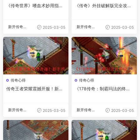
《传奇世界》嗜血术妙用指
《传奇》外挂破解版完全攻
南：叱咤风云的秘密
略：免费无忧，称霸玛法
新开传奇私
新开传奇私
2025-03-05
2025-03-05
服
服
传奇心得
传奇心得
传奇王者荣耀震撼开服！新手
《178传奇：制霸玛法的终极
攻略全解析，从0到1制霸沙场
指南，你的征途从这里开始》
新开传奇私
新开传奇私
2025-03-05
2025-03-05
服
服