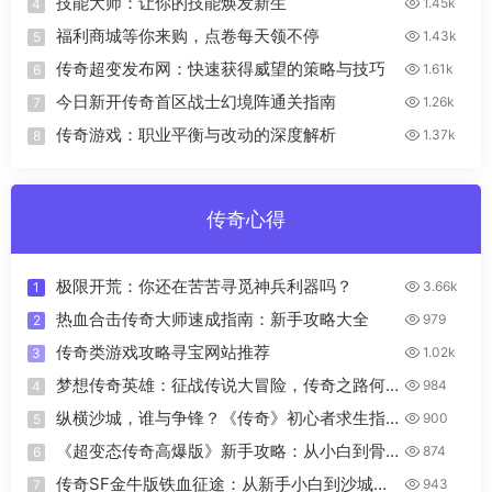
技能大师：让你的技能焕发新生
1.45k
4
福利商城等你来购，点卷每天领不停
1.43k
5
传奇超变发布网：快速获得威望的策略与技巧
1.61k
6
今日新开传奇首区战士幻境阵通关指南
1.26k
7
传奇游戏：职业平衡与改动的深度解析
1.37k
8
传奇心得
极限开荒：你还在苦苦寻觅神兵利器吗？
3.66k
1
热血合击传奇大师速成指南：新手攻略大全
979
2
传奇类游戏攻略寻宝网站推荐
1.02k
3
梦想传奇英雄：征战传说大冒险，传奇之路何
984
4
去何从？
纵横沙城，谁与争锋？《传奇》初心者求生指
900
5
南之新手篇
《超变态传奇高爆版》新手攻略：从小白到骨
874
6
灰粉的升级之路
传奇SF金牛版铁血征途：从新手小白到沙城霸
943
7