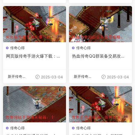
服
服
传奇心得
传奇心得
网页版传奇手游火爆下载：最
热血传奇QQ群装备交易攻
强攻略助你征战玛法
略：如何快速高效地出售你的
装备
新开传奇私
新开传奇私
2025-03-04
2025-03-04
服
服
传奇心得
传奇心得