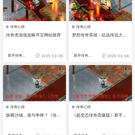
传奇心得
传奇心得
传奇类游戏攻略寻宝网站推荐
梦想传奇英雄：征战传说大冒
险，传奇之路何去何从？
新开传奇私
新开传奇私
2025-03-06
2025-03-06
服
服
传奇心得
传奇心得
纵横沙城，谁与争锋？《传
《超变态传奇高爆版》新手攻
奇》初心者求生指南之新手篇
略：从小白到骨灰粉的升级之
路