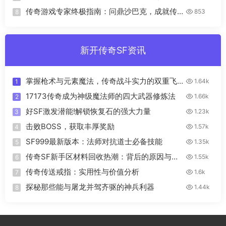
主的进阶攻略
传奇游戏专家终极指南：问鼎沙巴克，成就传
853
8
奇霸业
新开传奇SF资讯
掌握枪术与元素魔法，传奇战斗实力的双重飞
1.64k
1
跃
17173传奇成为神级魔法师的四大武器修炼法
1.66k
2
好SF激发潜能!解锁恢复石的强大力量
1.23k
3
击败BOSS，获取丰厚奖励
1.57k
4
SF999最新版本：法师对抗道士必备技能
1.35k
5
传奇SF新手区材料回收热潮：背后的原因与影
1.55k
6
响
传奇传送戒指：实用性与价值分析
1.6k
7
探秘那些能与屠龙并驾齐驱的神兵利器
1.44k
8