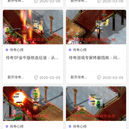
新开传奇私
新开传奇私
2025-03-06
2025-03-06
服
服
传奇心得
传奇心得
传奇SF金牛版铁血征途：从新
传奇游戏专家终极指南：问鼎
手小白到沙城霸主的进阶攻略
沙巴克，成就传奇霸业
新开传奇私
新开传奇私
2025-03-05
2025-03-05
服
服
传奇心得
传奇心得