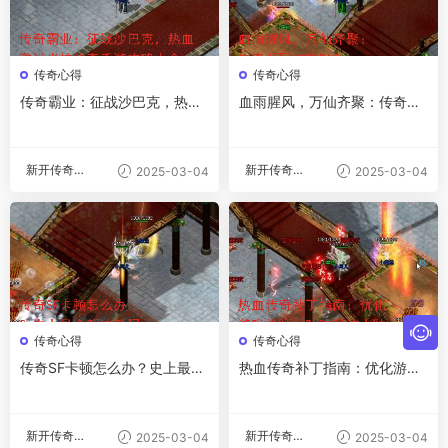
传奇心得
传奇心得
传奇霸业：征战沙巴克，热血
血雨腥风，万仙齐聚：传奇开
激战光柱传奇手游攻略大全
区攻略FAQs
新开传奇私
新开传奇私
2025-03-04
2025-03-04
服
服
传奇心得
传奇心得
传奇SF卡顿怎么办？史上最全
热血传奇补丁指南：优化游戏
解决教程
体验，叱咤玛法大陆
新开传奇私
新开传奇私
2025-03-04
2025-03-04