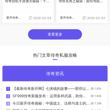
传奇挂机手游通关秘籍：十大
传世名将之秘籍：如何驾驭赫
神级攻略助你纵横沙场
赫威名，纵横传奇江湖
新开传奇私
新开传奇私
2025-03-03
2025-03-03
服
服
查看更多
热门文章传奇私服攻略
传奇资讯
【最新传奇新开网】七侠镇的故事——那些让
1.65k
1
人羡慕的情感
SF999传奇新服发布：运用多样武器，助你成
1.69k
2
为传奇高手
今日新开传奇揭秘：中级战士、法师与道士的
1.38k
3
超强属性