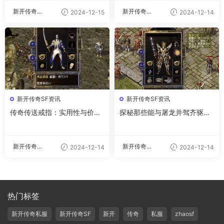
新开传奇私
新开传奇私
2024-12-15
2024-12-14
服
服
新开传奇SF资讯
新开传奇SF资讯
传奇传送戒指：实用性与价值
探秘那些能与屠龙并驾齐驱的
分析
神兵利器
新开传奇私
新开传奇私
2024-12-14
2024-12-14
服
服
热门标签
新开传奇私服
新开传奇SF
新开
传奇
私服
zhaosf