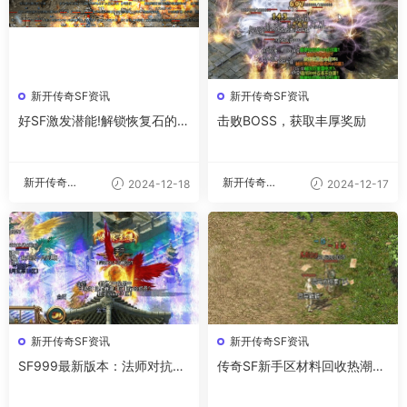
新开传奇SF资讯
新开传奇SF资讯
好SF激发潜能!解锁恢复石的强
击败BOSS，获取丰厚奖励
大力量
新开传奇私
新开传奇私
2024-12-18
2024-12-17
服
服
新开传奇SF资讯
新开传奇SF资讯
SF999最新版本：法师对抗道
传奇SF新手区材料回收热潮：
士必备技能
背后的原因与影响