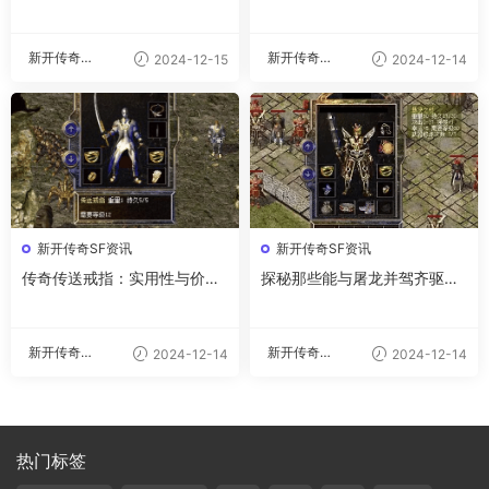
士必备技能
背后的原因与影响
新开传奇私
新开传奇私
2024-12-15
2024-12-14
服
服
新开传奇SF资讯
新开传奇SF资讯
传奇传送戒指：实用性与价值
探秘那些能与屠龙并驾齐驱的
分析
神兵利器
新开传奇私
新开传奇私
2024-12-14
2024-12-14
服
服
热门标签