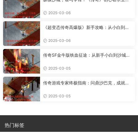
南之新手篇
2025-03-06
《超变态传奇高爆版》新手攻略：从小白到骨
灰粉的升级之路
2025-03-06
传奇SF金牛版铁血征途：从新手小白到沙城霸
主的进阶攻略
2025-03-05
传奇游戏专家终极指南：问鼎沙巴克，成就传
奇霸业
2025-03-05
热门标签
新开传奇私服
新开传奇SF
新开
传奇
私服
zhaosf