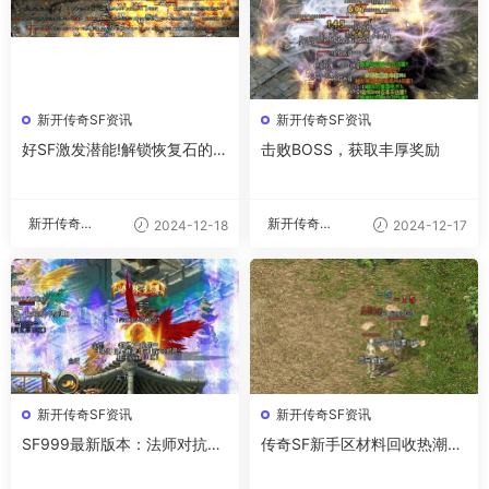
新开传奇SF资讯
新开传奇SF资讯
好SF激发潜能!解锁恢复石的强
击败BOSS，获取丰厚奖励
大力量
新开传奇私
新开传奇私
2024-12-18
2024-12-17
服
服
新开传奇SF资讯
新开传奇SF资讯
SF999最新版本：法师对抗道
传奇SF新手区材料回收热潮：
士必备技能
背后的原因与影响