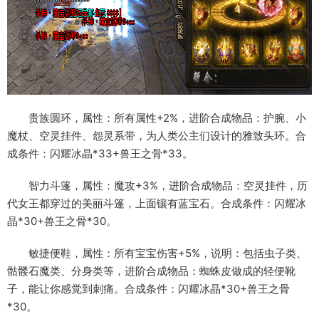
贵族圆环，属性：所有属性+2%，进阶合成物品：护腕、小
魔杖、空灵挂件、怨灵系带，为人类公主们设计的雅致头环。合
成条件：闪耀冰晶*33+兽王之骨*33。
智力斗篷，属性：魔攻+3%，进阶合成物品：空灵挂件，历
代女王都穿过的美丽斗篷，上面镶有蓝宝石。合成条件：闪耀冰
晶*30+兽王之骨*30。
敏捷便鞋，属性：所有宝宝伤害+5%，说明：包括虫子类、
骷髅石魔类、分身类等，进阶合成物品：蜘蛛皮做成的轻便靴
子，能让你感觉到刺痛。合成条件：闪耀冰晶*30+兽王之骨
*30。