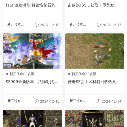
好SF激发潜能!解锁恢复石的强
击败BOSS，获取丰厚奖励
大力量
新开传奇私
新开传奇私
2024-12-18
2024-12-17
服
服
新开传奇SF资讯
新开传奇SF资讯
SF999最新版本：法师对抗道
传奇SF新手区材料回收热潮：
士必备技能
背后的原因与影响
新开传奇私
新开传奇私
2024-12-15
2024-12-14
服
服