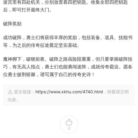
迷宫里有四处机关，分别放置着四把钥匙。收集全部四把钥匙
后，即可打开最终大门。
破阵奖励
成功破阵，勇士们将获得丰厚的奖励，包括装备、道具、技能书
等，为之后的传奇征途奠定坚实基础。
魔神脚下，破晓前夜。破阵之路虽险阻重重，但只要掌握破阵技
巧，有无高人指点，勇士们也能勇闯迷阵，成就传奇霸业。愿各
位勇士披荆斩棘，谱写属于自己的传奇史诗！
原文链接：
https://www.xkhu.com/4740.html
，转载请注明
出处。
0