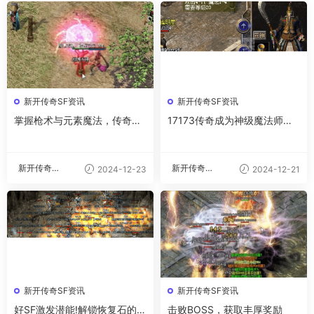
新开传奇SF资讯
新开传奇SF资讯
掌握枪术与元素魔法，传奇战
17173传奇成为神级魔法师的
斗实力的双重飞跃
四大武器修炼法
新开传奇私
新开传奇私
2024-12-23
2024-12-21
服
服
新开传奇SF资讯
新开传奇SF资讯
好SF激发潜能!解锁恢复石的强
击败BOSS，获取丰厚奖励