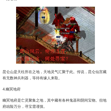
昆仑山是天柱所在之地，天地灵气汇聚于此。传说，昆仑仙宫藏
有无数神兵利器，等待有缘人来取。
4.幽冥地府
幽冥地府是亡灵聚集之地，其中藏有各种鬼器和阴间宝物。但地
府凶险万分，寻宝需谨慎。