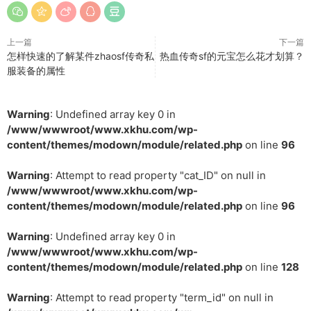
上一篇
下一篇
怎样快速的了解某件zhaosf传奇私
热血传奇sf的元宝怎么花才划算？
服装备的属性
Warning
: Undefined array key 0 in
/www/wwwroot/www.xkhu.com/wp-
content/themes/modown/module/related.php
on line
96
Warning
: Attempt to read property "cat_ID" on null in
/www/wwwroot/www.xkhu.com/wp-
content/themes/modown/module/related.php
on line
96
Warning
: Undefined array key 0 in
/www/wwwroot/www.xkhu.com/wp-
content/themes/modown/module/related.php
on line
128
Warning
: Attempt to read property "term_id" on null in