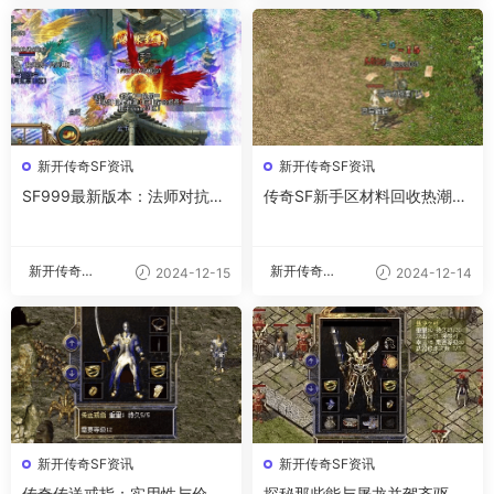
新开传奇SF资讯
新开传奇SF资讯
SF999最新版本：法师对抗道
传奇SF新手区材料回收热潮：
士必备技能
背后的原因与影响
新开传奇私
新开传奇私
2024-12-15
2024-12-14
服
服
新开传奇SF资讯
新开传奇SF资讯
传奇传送戒指：实用性与价值
探秘那些能与屠龙并驾齐驱的