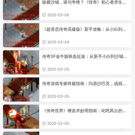
纵横沙城，谁与争锋？《传奇》初心者求生指
南之新手篇
2025-03-06
《超变态传奇高爆版》新手攻略：从小白到骨
灰粉的升级之路
2025-03-06
传奇SF金牛版铁血征途：从新手小白到沙城霸
主的进阶攻略
2025-03-05
传奇游戏专家终极指南：问鼎沙巴克，成就传
奇霸业
2025-03-05
《传奇世界》嗜血术妙用指南：叱咤风云的秘
密
2025-03-05